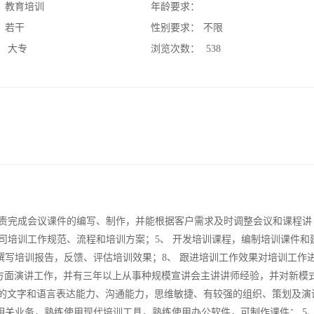
：
教育培训
年龄要求：
：
若干
性别要求：
不限
：
大专
浏览次数：
538
 负责完成会议课件的编写、制作，并能根据客户需求及时调整会议和课程讲
定公司培训工作规范、流程和培训方案；5、 开发培训课程，编制培训课件和
 撰写培训报告，反馈、评估培训效果；8、 跟进培训工作效果对培训工作
方面演讲工作，并有三年以上从事种规模宣讲会主讲讲师经验，并对新模
好的文字和语言表达能力、沟通能力，思维敏捷、有较强的组织、策划及演
悉相关业务，熟练使用现代培训工具，熟练使用办公软件，可制作课件； 5