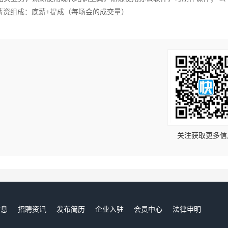
薪资组成：底薪+提成（每场会的成交量）
！
关注获取更多信
信息
招聘资讯
发布简历
企业入驻
会员中心
法律申明
们