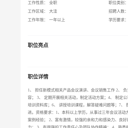
工作性质：
全职
职位类别
工作区域：
大洼
招聘人数
工作年限：
一年以上
学历要求
职位亮点
职位详情
1、 担任新模式相关产品会议演讲、会议销售工作 2、
容； 3、 定期开展相关活动，制定活动方案；4、 制
培训资料库；6、 讲授培训课程，解答疑难问题等；7、
进。资格要求：1、本科以上学历，从事过三年会议活动
案例经验； 2、富有激情，较强的亲和力和感染力、良
力； 3、有很强的工作责任心及团队协作精神； 4、熟