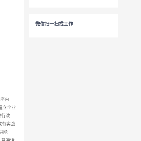
微信扫一扫找工作
 座内
建立企业
进行改
式有实战
讲能
、普通话