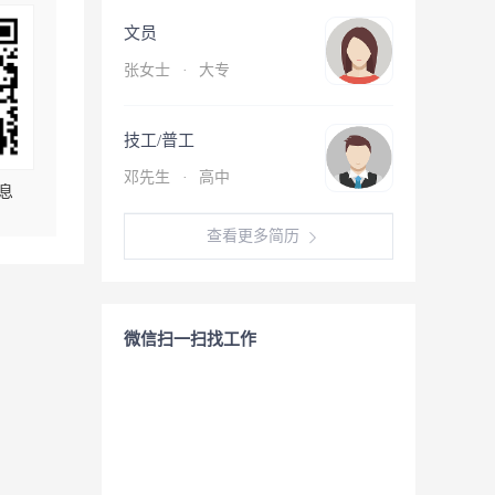
文员
张女士
·
大专
技工/普工
邓先生
·
高中
息
查看更多简历
微信扫一扫找工作