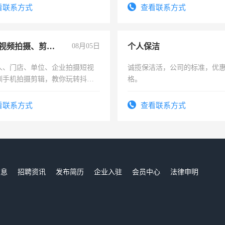
看联系方式
查看联系方式
手机短视频拍摄、剪辑、抖音快手
08月05日
个人保洁
人、门店、单位、企业拍摄短视
诚揽保洁活，公司的标准，优
训手机拍摄剪辑，教你玩转抖音
格。
人、门店、单位、企业拍摄短视
训手机拍摄剪辑，教你玩转抖
看联系方式
查看联系方式
也可以成为拍摄达人！你也可以
摄达人！
信息
招聘资讯
发布简历
企业入驻
会员中心
法律申明
们