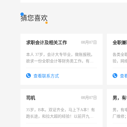
猜您喜欢
求职会计及相关工作
08月07日
全职兼
本人 37岁，会计大专毕业，做账报税。
各类全
欲求一份全职会计等财务类工作。有会
验，网
计证
队长，
有高低
查看联系方式
查
司机
08月07日
男，有
35岁，B本。双证齐全，马上下A本！有
男，有
跑长途，和拉大超的经验！以前开九米
厂维修
六，渣土车
上，枣