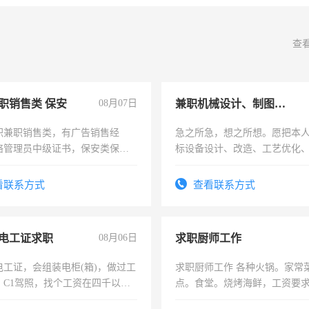
查
职销售类 保安
08月07日
兼职机械设计、制图、设备改造
职兼职销售类，有广告销售经
急之所急，想之所想。愿把本
络管理员中级证书，保安类保安
标设备设计、改造、工艺优化
形象岗或幼儿园保安，维修水电
作和分解的经验与您分享。 真
压电工证和十几年工作经验
结识有识之士，共享未来。
看联系方式
查看联系方式
电工证求职
08月06日
求职厨师工作
电工证，会组装电柜(箱)，做过工
求职厨师工作 各种火锅。家常
；C1驾照，找个工资在四千以
点。食堂。烧烤海鲜，工资要求6
强县以外需要有住宿，保险勿扰
上