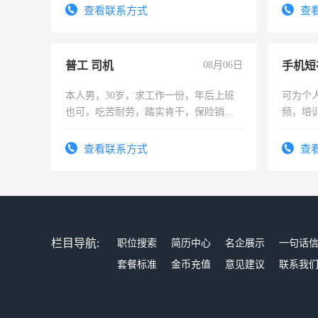
电话
查看联系方式
查
普工 司机
08月06日
本人男，30岁，求工作一份，年后上班
可为个
也可，吃苦耐劳，踏实肯干，保险销售
频，培
勿扰
可为个
频，培
查看联系方式
查
音！你
成为拍
栏目导航:
职位搜索
简历中心
名企展示
一句话
套餐标准
金币充值
意见建议
联系我