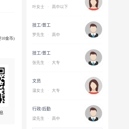
叶女士
·
高中以下
技工/普工
罗先生
·
高中
10金币)
技工/普工
张先生
·
大专
文员
温女士
·
大专
行政/后勤
息
梁先生
·
高中