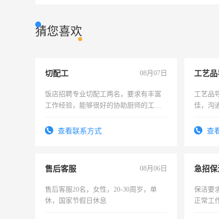
猜您喜欢
切配工
08月07日
工艺品
饭店招聘专业切配工两名，要求有丰富
工艺品导
工作经验，能够很好的协助厨师的工
佳，沟
作。包吃住，每月有公休，工资3500-
上进心
4500。
查看联系方式
查
售后客服
08月06日
售后客服20名，女性，20-30周岁，单
保洁要
休，国家节假日休息
正常工
责任心