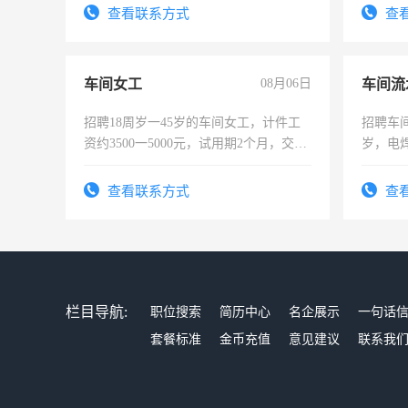
录，客
查看联系方式
查
懂电脑
能力，
车间女工
08月06日
车间流
招聘18周岁一45岁的车间女工，计件工
招聘车间
资约3500一5000元，试用期2个月，交五
岁，电
险，有年薪假，年底福利
好。薪资
宿，免
查看联系方式
查
25号准
栏目导航:
职位搜索
简历中心
名企展示
一句话
套餐标准
金币充值
意见建议
联系我