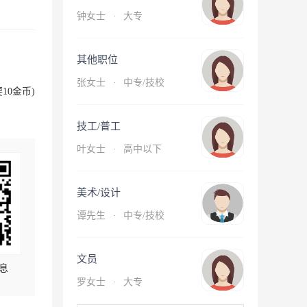
钟女士
·
大专
其他职位
张女士
·
中专/技校
10金币)
技工/普工
叶女士
·
高中以下
美术/设计
谭先生
·
中专/技校
文员
息
罗女士
·
大专