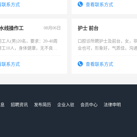
服要求45岁以下高中以上文化，
看联系方式
查看联系方式
工作认真，性格开朗有良好沟通
工程，懂水电维修。
水线操作工
08月06日
护士 前台
工人(男)20名，要求：20-40周
口腔诊所聘护士及前台，女，
焊工10人，身体健康，无不良嗜
业也可，形象好，气质佳，沟
：4500-7000元，标准八人间住
强。面试，周日休息。
费发放劳保用品，两班倒，每月
看联系方式
查看联系方式
时发放工资，工作时间10小时
信息
招聘资讯
发布简历
企业入驻
会员中心
法律申明
们