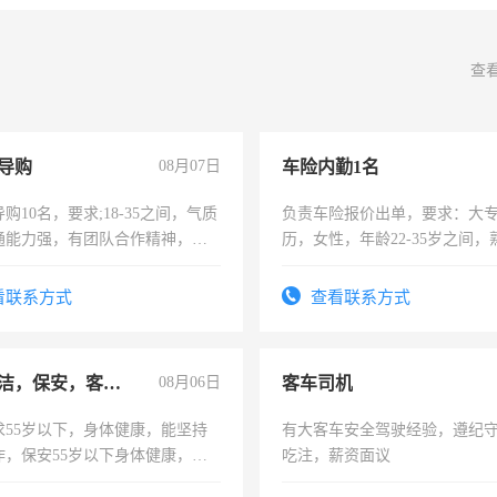
查
导购
08月07日
车险内勤1名
购10名，要求;18-35之间，气质
负责车险报价出单，要求：大
通能力强，有团队合作精神，有
历，女性，年龄22-35岁之间
，有工作经验者优先！
操作，工作态度认真，具有团
试用期1-3个月，转正后交纳五
看联系方式
查看联系方式
急招保洁，保安，客服，工程
08月06日
客车司机
求55岁以下，身体健康，能坚持
有大客车安全驾驶经验，遵纪
作，保安55岁以下身体健康，有
吃注，薪资面议
形象端庄，遵纪守法，无犯罪记